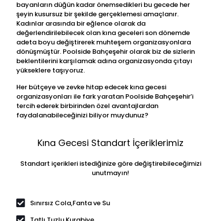
bayanların düğün kadar önemsedikleri bu gecede her
şeyin kusursuz bir şekilde gerçeklemesi amaçlanır.
Kadınlar arasında bir eğlence olarak da
değerlendirilebilecek olan kına geceleri son dönemde
adeta boyu değiştirerek muhteşem organizasyonlara
dönüşmüştür. Poolside Bahçeşehir olarak biz de sizlerin
beklentilerini karşılamak adına organizasyonda çıtayı
yükseklere taşıyoruz.
Her bütçeye ve zevke hitap edecek kına gecesi
organizasyonları ile fark yaratan Poolside Bahçeşehir’i
tercih ederek birbirinden özel avantajlardan
faydalanabileceğinizi biliyor muydunuz?
Kına Gecesi Standart İçeriklerimiz
Standart içerikleri istediğinize göre değiştirebileceğimizi
unutmayın!
Sınırsız Cola,Fanta ve Su
Tatlı Tuzlu Kurabiye